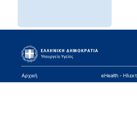
Αρχική
eHealth - Ηλεκ
Υπουργείο
Χάρτης ιστοσε
Υγεία
Όροι χρήσης
Εφημερίδα της Υπηρεσίας
Δήλωση προσβ
Για τον Πολίτη
Επικοινωνία