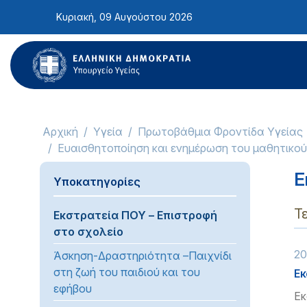
Σημείωση:
Κυριακή, 09 Αυγούστου 2026
Αυτός
ο
ιστότοπος
περιλαμβάνει
ένα
σύστημα
προσβασιμότητας.
Αρχική
Υγεία
Πρωτοβάθμια Φροντίδα Υγείας
Πατήστε
Ευαισθητοποίηση και ενημέρωση του μαθητικο
Control-
F11
Ε
Υποκατηγορίες
για
να
Τ
Εκστρατεία ΠΟΥ – Επιστροφή
προσαρμόσετε
στο σχολείο
τον
20
ιστότοπο
Άσκηση-Δραστηριότητα –Παιχνίδι
στα
στη ζωή του παιδιού και του
Εκ
άτομα
εφήβου
Εκ
με