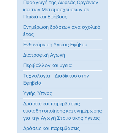
Προαγωγή της Δωρεάς Οργάνων
προβλήματα
και των Μεταμοσχεύσεων σε
όρασης
Παιδιά και Εφήβους
που
Ενημέρωση δράσεων ανά σχολικό
χρησιμοποιούν
έτος
πρόγραμμα
ανάγνωσης
Ενδυνάμωση Υγείας Εφήβου
οθόνης
Διατροφική Αγωγή
Πατήστε
Control-
Περιβάλλον και υγεία
F10
Τεχνολογία - Διαδίκτυο στην
για
Εφηβεία
να
ανοίξετε
Υγιής Ύπνος
ένα
Δράσεις και παρεμβάσεις
μενού
ευαισθητοποίησης και ενημέρωσης
προσβασιμότητας.
για την Αγωγή Στοματικής Υγείας
Δράσεις και παρεμβάσεις