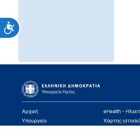
Προσιτότητα
Αρχική
eHealth - Ηλεκ
Υπουργείο
Χάρτης ιστοσε
Υγεία
Όροι χρήσης
Εφημερίδα της Υπηρεσίας
Δήλωση προσβ