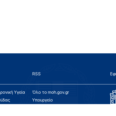
RSS
Εφ
τρονική Υγεία
Όλο το moh.gov.gr
λίδας
Υπουργείο
Υγεία
ασιμότητας
Εφημερίδα της Υπηρεσίας