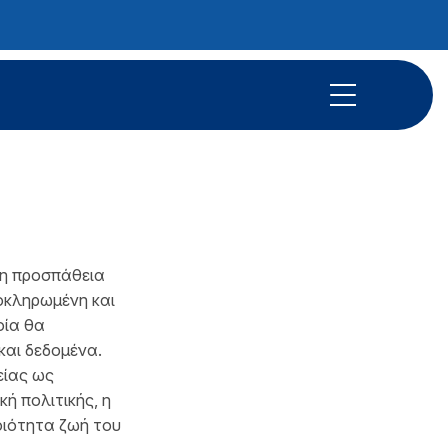
τη προσπάθεια
οκληρωμένη και
οία θα
και δεδομένα.
είας ως
κή πολιτικής, η
οιότητα ζωή του