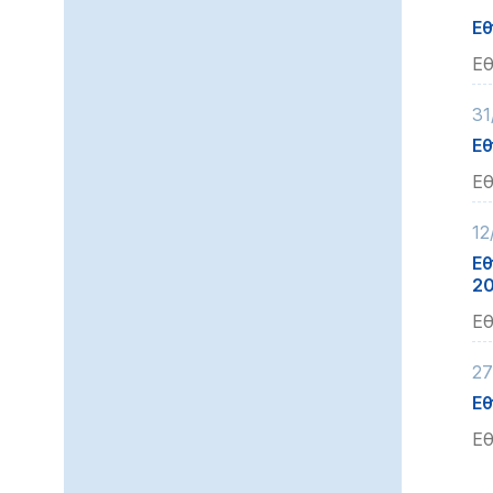
Εθ
Εθ
31
Εθ
Εθ
12
Εθ
2
Εθ
27
Εθ
Εθ