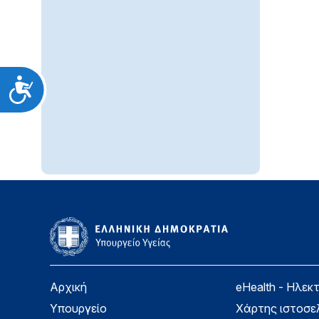
Προσιτότητα
Αρχική
eHealth - Ηλεκ
Υπουργείο
Χάρτης ιστοσε