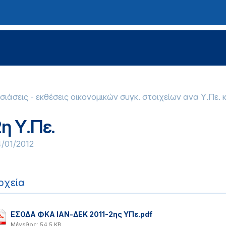
ιάσεις - εκθέσεις οικονομικών συγκ. στοιχείων ανα Υ.Πε. 
η Υ.Πε.
/01/2012
ρχεία
ΕΣΟΔΑ ΦΚΑ ΙΑΝ-ΔΕΚ 2011-2ης ΥΠε.pdf
Μέγεθος: 54.5 KB