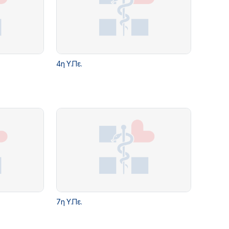
4η Υ.Πε.
7η Υ.Πε.