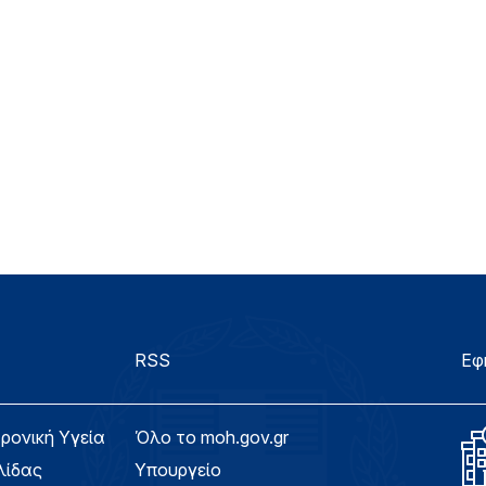
RSS
Εφ
τρονική Υγεία
Όλο το moh.gov.gr
λίδας
Υπουργείο