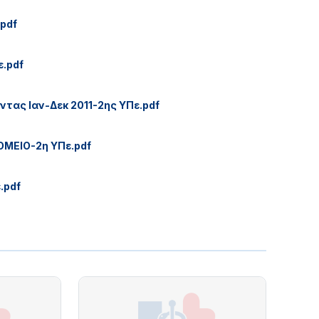
pdf
ε.pdf
ας Ιαν-Δεκ 2011-2ης ΥΠε.pdf
ΜΕΙΟ-2η ΥΠε.pdf
.pdf