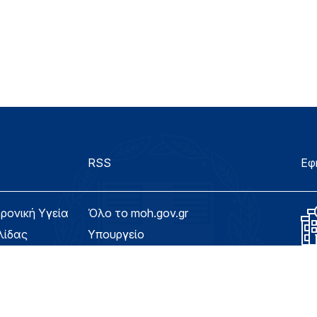
RSS
Εφ
τρονική Υγεία
Όλο το moh.gov.gr
λίδας
Υπουργείο
Υγεία
ασιμότητας
Εφημερίδα της Υπηρεσίας
Για τον Πολίτη