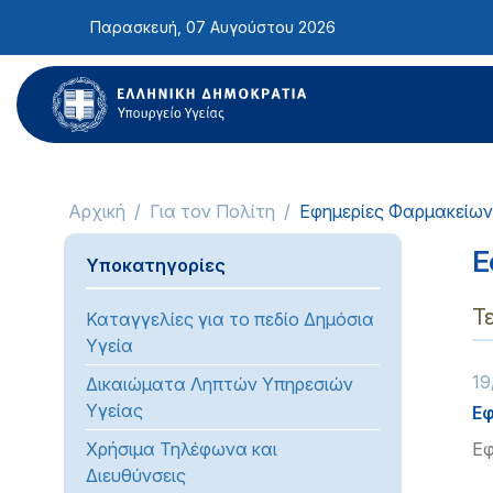
Σημείωση:
Παρασκευή, 07 Αυγούστου 2026
Αυτός
ο
ιστότοπος
περιλαμβάνει
ένα
σύστημα
προσβασιμότητας.
Αρχική
Για τον Πολίτη
Εφημερίες Φαρμακείων
Πατήστε
Control-
Ε
Υποκατηγορίες
F11
για
Τ
Καταγγελίες για το πεδίο Δημόσια
να
Υγεία
προσαρμόσετε
19
τον
Δικαιώματα Ληπτών Υπηρεσιών
ιστότοπο
Υγείας
Εφ
στα
Χρήσιμα Τηλέφωνα και
Εφ
άτομα
Διευθύνσεις
με