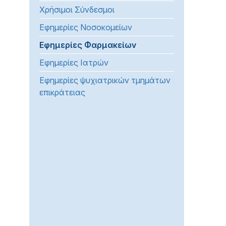
Χρήσιμοι Σύνδεσμοι
προβλήματα
όρασης
Εφημερίες Νοσοκομείων
που
Εφημερίες Φαρμακείων
χρησιμοποιούν
πρόγραμμα
Εφημερίες Ιατρών
ανάγνωσης
Εφημερίες ψυχιατρικών τμημάτων
οθόνης
επικράτειας
Πατήστε
Control-
F10
για
να
ανοίξετε
ένα
μενού
προσβασιμότητας.