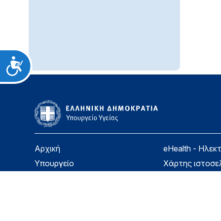
Προσιτότητα
Αρχική
eHealth - Ηλεκ
Υπουργείο
Χάρτης ιστοσε
Υγεία
Όροι χρήσης
Εφημερίδα της Υπηρεσίας
Δήλωση προσβ
Για τον Πολίτη
Επικοινωνία