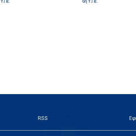
 Υ.Πε.
6η Υ.Πε.
RSS
Εφ