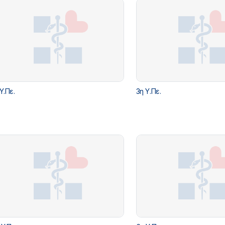
 Υ.Πε.
3η Υ.Πε.