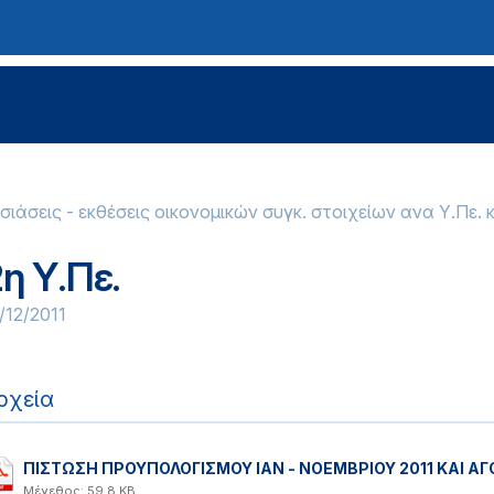
ιάσεις - εκθέσεις οικονομικών συγκ. στοιχείων ανα Υ.Πε. 
η Υ.Πε.
/12/2011
ρχεία
ΠΙΣΤΩΣΗ ΠΡΟΥΠΟΛΟΓΙΣΜΟΥ ΙΑΝ - ΝΟΕΜΒΡΙΟΥ 2011 ΚΑΙ ΑΓΟ
Μέγεθος: 59.8 KB