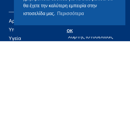
θα έχετε την καλύτερη εμπειρία στην
ιστοσελίδα μας.
Περισσότερα
Αρχική
eHealth - Ηλεκτρονική
Υγεία
Υπουργείο
OK
Χάρτης ιστοσελίδας
Υγεία
Όροι χρήσης
Εφημερίδα της
Υπηρεσίας
Δήλωση
προσβασιμότητας
Για τον Πολίτη
Επικοινωνία
RSS
Όλο το moh.gov.gr
Υπουργείο