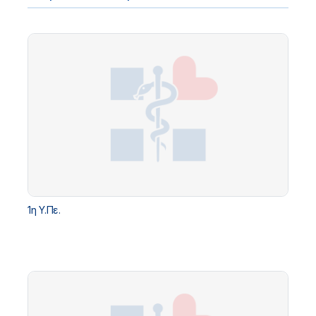
1η Υ.Πε.