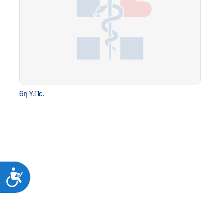
6η Υ.Πε.
Προσιτότητα