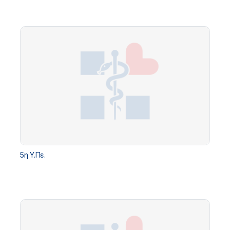
5η Υ.Πε.