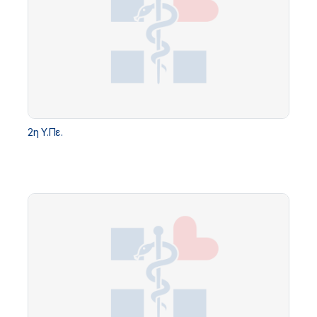
2η Υ.Πε.