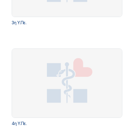
3η Υ.Πε.
4η Υ.Πε.