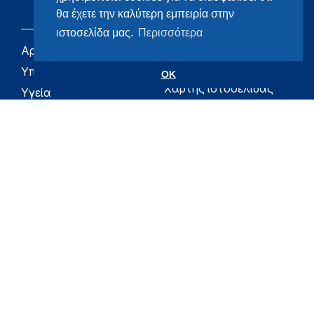
θα έχετε την καλύτερη εμπειρία στην
ιστοσελίδα μας.
Περισσότερα
Αρχική
eHealth - Ηλεκτρονική
Υγεία
Υπουργείο
OK
Χάρτης ιστοσελίδας
Υγεία
Όροι χρήσης
Εφημερίδα της
Υπηρεσίας
Δήλωση
προσβασιμότητας
Για τον Πολίτη
Επικοινωνία
RSS
Όλο το moh.gov.gr
Υπουργείο