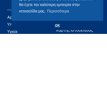
θα έχετε την καλύτερη εμπειρία στην
ιστοσελίδα μας.
Περισσότερα
Αρχική
eHealth - Ηλεκτρονική
Υγεία
Υπουργείο
OK
Χάρτης ιστοσελίδας
Υγεία
Όροι χρήσης
Εφημερίδα της
Υπηρεσίας
Δήλωση
προσβασιμότητας
Για τον Πολίτη
Επικοινωνία
RSS
Όλο το moh.gov.gr
Υπουργείο