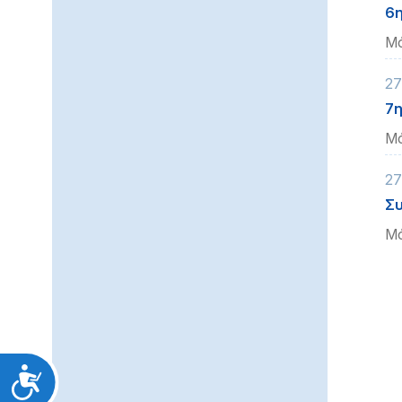
6η
Μά
27
7η
Μά
27
Συ
Μά
Προσιτότητα