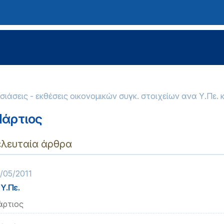
ιάσεις - εκθέσεις οικονομικών συγκ. στοιχείων ανα Υ.Πε. 
άρτιος
ελευταία άρθρα
/05/2011
 Υ.Πε.
ρτιος