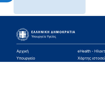
Αρχική
eHealth - Ηλεκ
Υπουργείο
Χάρτης ιστοσε
Υγεία
Όροι χρήσης
Εφημερίδα της Υπηρεσίας
Δήλωση προσβ
Για τον Πολίτη
Επικοινωνία