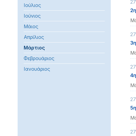
27
Ιούλιος
προβλήματα
2η
όρασης
Ιούνιος
Μά
που
Μάιος
χρησιμοποιούν
27
πρόγραμμα
Απρίλιος
ανάγνωσης
3η
Μάρτιος
οθόνης
Μά
Πατήστε
Φεβρουάριος
Control-
27
Ιανουάριος
F10
4η
για
Μά
να
ανοίξετε
27
ένα
5η
μενού
προσβασιμότητας.
Μά
27