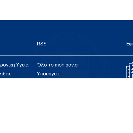
RSS
Εφ
τρονική Υγεία
Όλο το moh.gov.gr
λίδας
Υπουργείο
Υγεία
ασιμότητας
Εφημερίδα της Υπηρεσίας
Για τον Πολίτη
eHealth - Ηλεκτρονική Υγεία