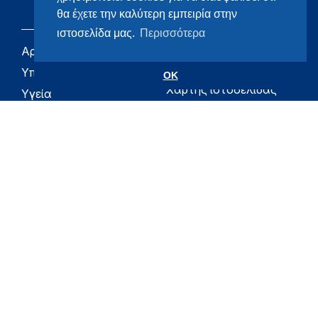
θα έχετε την καλύτερη εμπειρία στην
ιστοσελίδα μας.
Περισσότερα
Αρχική
eHealth - Ηλεκτρονική
Υγεία
Υπουργείο
OK
Χάρτης ιστοσελίδας
Υγεία
Όροι χρήσης
Εφημερίδα της
Υπηρεσίας
Δήλωση
προσβασιμότητας
Για τον Πολίτη
Επικοινωνία
RSS
Όλο το moh.gov.gr
Υπουργείο