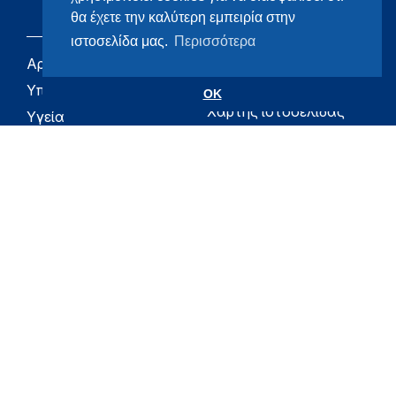
θα έχετε την καλύτερη εμπειρία στην
ιστοσελίδα μας.
Περισσότερα
Αρχική
eHealth - Ηλεκτρονική
Υγεία
Υπουργείο
OK
Χάρτης ιστοσελίδας
Υγεία
Όροι χρήσης
Εφημερίδα της
Υπηρεσίας
Δήλωση
προσβασιμότητας
Για τον Πολίτη
Επικοινωνία
RSS
Όλο το moh.gov.gr
Υπουργείο