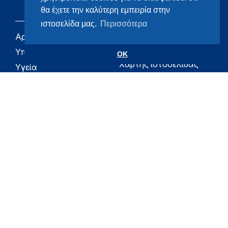
θα έχετε την καλύτερη εμπειρία στην
ιστοσελίδα μας.
Περισσότερα
Αρχική
eHealth - Ηλεκτρονική
Υγεία
Υπουργείο
OK
Χάρτης ιστοσελίδας
Υγεία
Όροι χρήσης
Εφημερίδα της
Υπηρεσίας
Δήλωση
προσβασιμότητας
Για τον Πολίτη
Επικοινωνία
RSS
Όλο το moh.gov.gr
Υπουργείο