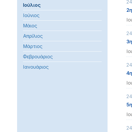
24
Ιούλιος
προβλήματα
2η
όρασης
Ιούνιος
Ιο
που
Μάιος
χρησιμοποιούν
24
πρόγραμμα
Απρίλιος
ανάγνωσης
3η
Μάρτιος
οθόνης
Ιο
Πατήστε
Φεβρουάριος
Control-
24
Ιανουάριος
F10
4η
για
Ιο
να
ανοίξετε
24
ένα
5η
μενού
προσβασιμότητας.
Ιο
24