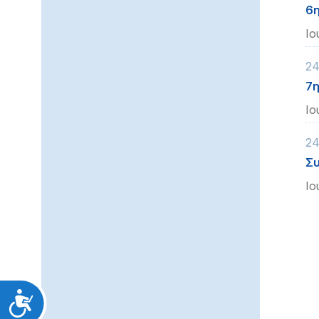
6η
Ιο
24
7η
Ιο
24
Συ
Ιο
Προσιτότητα