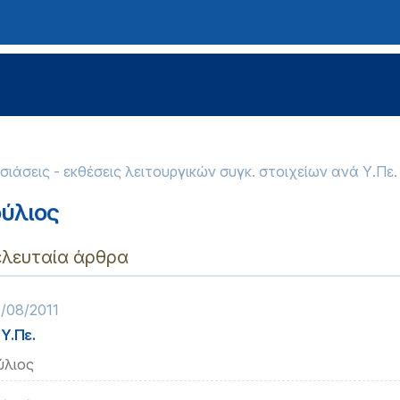
ιάσεις - εκθέσεις λειτουργικών συγκ. στοιχείων ανά Υ.Πε.
ούλιος
ελευταία άρθρα
/08/2011
 Υ.Πε.
ύλιος