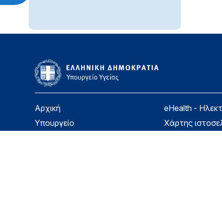
Αρχική
eHealth - Ηλεκ
Υπουργείο
Χάρτης ιστοσε
Υγεία
Όροι χρήσης
Εφημερίδα της Υπηρεσίας
Δήλωση προσβ
Για τον Πολίτη
Επικοινωνία