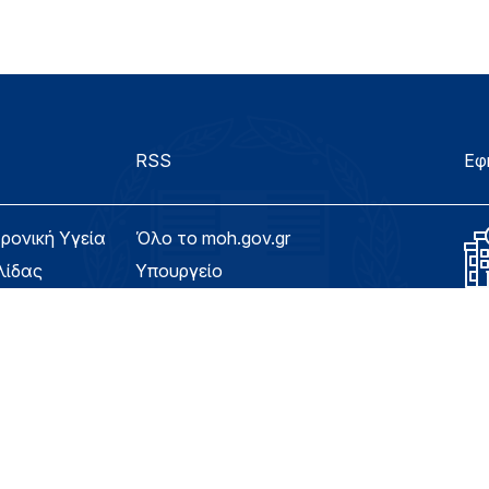
RSS
Εφ
τρονική Υγεία
Όλο το moh.gov.gr
λίδας
Υπουργείο
Υγεία
ασιμότητας
Εφημερίδα της Υπηρεσίας
Για τον Πολίτη
eHealth - Ηλεκτρονική Υγεία