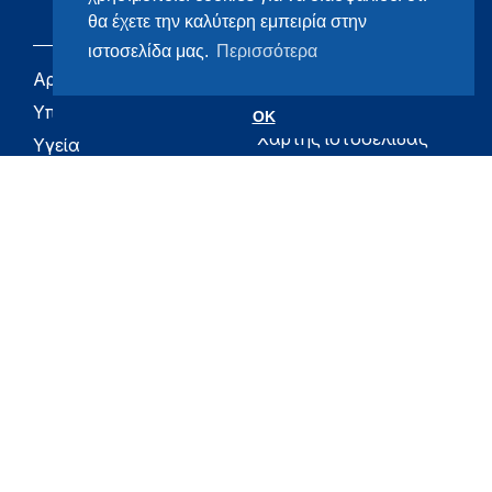
θα έχετε την καλύτερη εμπειρία στην
ιστοσελίδα μας.
Περισσότερα
Αρχική
eHealth - Ηλεκτρονική
Υγεία
Υπουργείο
OK
Χάρτης ιστοσελίδας
Υγεία
Όροι χρήσης
Εφημερίδα της
Υπηρεσίας
Δήλωση
προσβασιμότητας
Για τον Πολίτη
Επικοινωνία
RSS
Όλο το moh.gov.gr
Υπουργείο