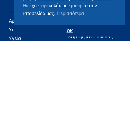
θα έχετε την καλύτερη εμπειρία στην
ιστοσελίδα μας.
Περισσότερα
Αρχική
eHealth - Ηλεκτρονική
Υγεία
Υπουργείο
OK
Χάρτης ιστοσελίδας
Υγεία
Όροι χρήσης
Εφημερίδα της
Υπηρεσίας
Δήλωση
προσβασιμότητας
Για τον Πολίτη
Επικοινωνία
RSS
Όλο το moh.gov.gr
Υπουργείο