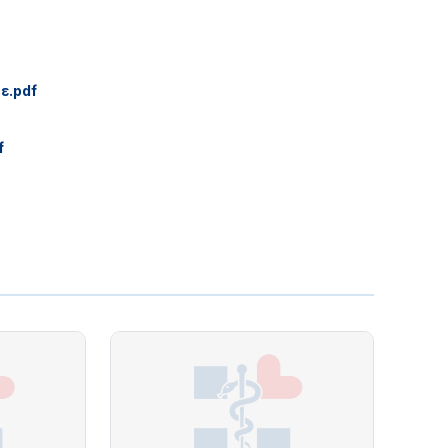
ε.pdf
f