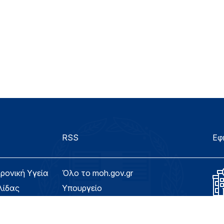
RSS
Εφ
τρονική Υγεία
Όλο το moh.gov.gr
λίδας
Υπουργείο
Υγεία
ασιμότητας
Εφημερίδα της Υπηρεσίας