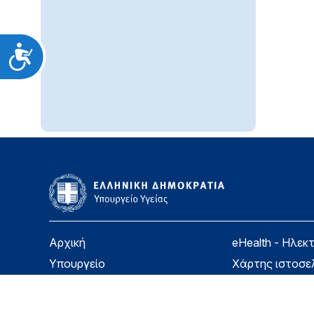
Προσιτότητα
Αρχική
eHealth - Ηλεκ
Υπουργείο
Χάρτης ιστοσε
Υγεία
Όροι χρήσης
Εφημερίδα της Υπηρεσίας
Δήλωση προσβ