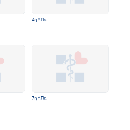
4η Υ.Πε.
7η Υ.Πε.