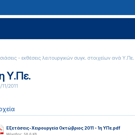
ιάσεις - εκθέσεις λειτουργικών συγκ. στοιχείων ανά Υ.Πε.
η Υ.Πε.
/11/2011
ρχεία
Εξετάσεις-Χειρουργεία Οκτώβριος 2011 - 1η ΥΠε.pdf
Μέγεθος: 58.6 KB