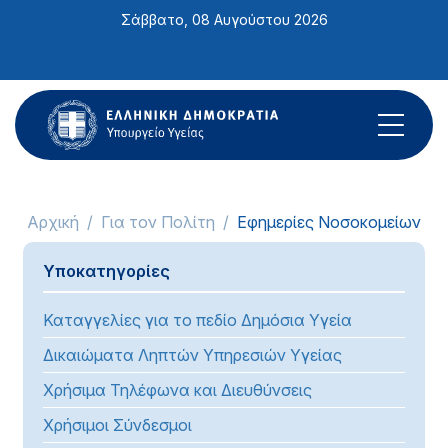
Σημείωση:
Σάββατο, 08 Αυγούστου 2026
Αυτός
ο
ιστότοπος
περιλαμβάνει
ένα
σύστημα
προσβασιμότητας.
Αρχική
Για τον Πολίτη
Εφημερίες Νοσοκομείων
Υποκατηγορίες
Καταγγελίες για το πεδίο Δημόσια Υγεία
Δικαιώματα Ληπτών Υπηρεσιών Υγείας
Χρήσιμα Τηλέφωνα και Διευθύνσεις
Χρήσιμοι Σύνδεσμοι