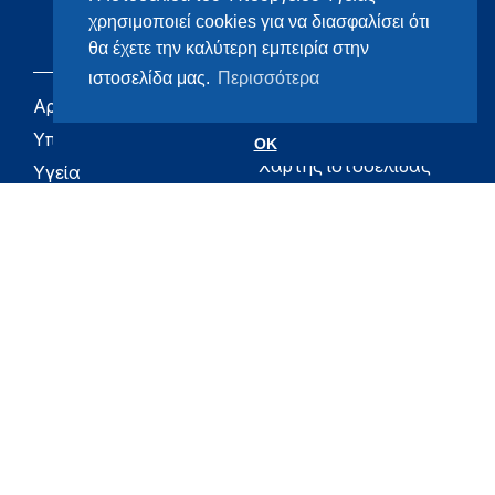
χρησιμοποιεί cookies για να διασφαλίσει ότι
θα έχετε την καλύτερη εμπειρία στην
ιστοσελίδα μας.
Περισσότερα
Αρχική
eHealth - Ηλεκτρονική
Υγεία
Υπουργείο
OK
Χάρτης ιστοσελίδας
Υγεία
Όροι χρήσης
Εφημερίδα της
Υπηρεσίας
Δήλωση
προσβασιμότητας
Για τον Πολίτη
Επικοινωνία
RSS
Όλο το moh.gov.gr