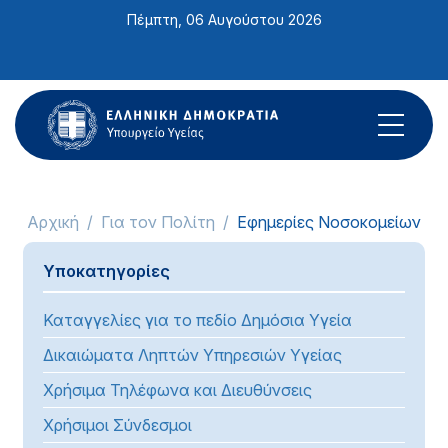
Σημείωση:
Πέμπτη, 06 Αυγούστου 2026
Αυτός
ο
ιστότοπος
περιλαμβάνει
ένα
σύστημα
προσβασιμότητας.
Αρχική
Για τον Πολίτη
Εφημερίες Νοσοκομείων
Υποκατηγορίες
Καταγγελίες για το πεδίο Δημόσια Υγεία
Δικαιώματα Ληπτών Υπηρεσιών Υγείας
Χρήσιμα Τηλέφωνα και Διευθύνσεις
Χρήσιμοι Σύνδεσμοι