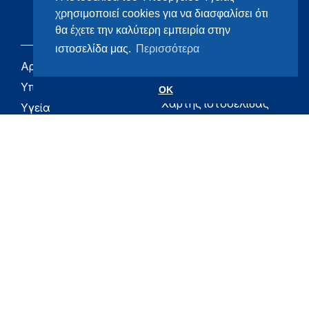
χρησιμοποιεί cookies για να διασφαλίσει ότι
θα έχετε την καλύτερη εμπειρία στην
ιστοσελίδα μας.
Περισσότερα
Αρχική
eHealth - Ηλεκτρονική
Υγεία
Υπουργείο
OK
Χάρτης ιστοσελίδας
Υγεία
Όροι χρήσης
Εφημερίδα της
Υπηρεσίας
Δήλωση
προσβασιμότητας
Για τον Πολίτη
Επικοινωνία
RSS
Όλο το moh.gov.gr