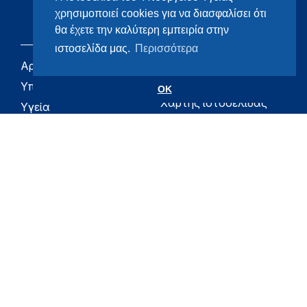
χρησιμοποιεί cookies για να διασφαλίσει ότι
θα έχετε την καλύτερη εμπειρία στην
ιστοσελίδα μας.
Περισσότερα
Αρχική
eHealth - Ηλεκτρονική
Υγεία
Υπουργείο
OK
Χάρτης ιστοσελίδας
Υγεία
Όροι χρήσης
Εφημερίδα της
Υπηρεσίας
Δήλωση
προσβασιμότητας
Για τον Πολίτη
Επικοινωνία
RSS
Όλο το moh.gov.gr