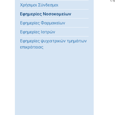
Χρήσιμοι Σύνδεσμοι
προβλήματα
όρασης
Εφημερίες Νοσοκομείων
που
Εφημερίες Φαρμακείων
χρησιμοποιούν
πρόγραμμα
Εφημερίες Ιατρών
ανάγνωσης
Εφημερίες ψυχιατρικών τμημάτων
οθόνης
επικράτειας
Πατήστε
Control-
F10
για
να
ανοίξετε
ένα
μενού
προσβασιμότητας.