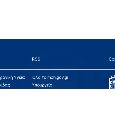
RSS
Εφ
τρονική Υγεία
Όλο το moh.gov.gr
λίδας
Υπουργείο
Υγεία
ασιμότητας
Εφημερίδα της Υπηρεσίας
Για τον Πολίτη