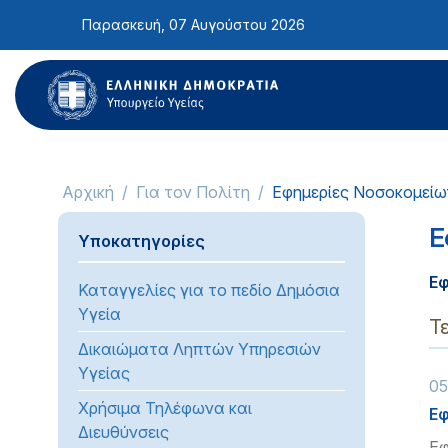
Σημείωση:
Παρασκευή, 07 Αυγούστου 2026
Αυτός
ο
ιστότοπος
περιλαμβάνει
ένα
σύστημα
προσβασιμότητας.
Αρχική
Για τον Πολίτη
Εφημερίες Νοσοκομείω
Πατήστε
Control-
Ε
Υποκατηγορίες
F11
για
Ε
Καταγγελίες για το πεδίο Δημόσια
να
Υγεία
προσαρμόσετε
Τ
τον
Δικαιώματα Ληπτών Υπηρεσιών
ιστότοπο
Υγείας
05
στα
Χρήσιμα Τηλέφωνα και
Εφ
άτομα
Διευθύνσεις
με
Εφ