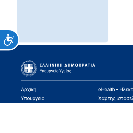
Προσιτότητα
Αρχική
eHealth - Ηλεκ
Υπουργείο
Χάρτης ιστοσε
Υγεία
Όροι χρήσης
Εφημερίδα της Υπηρεσίας
Δήλωση προσβ
Για τον Πολίτη
Επικοινωνία