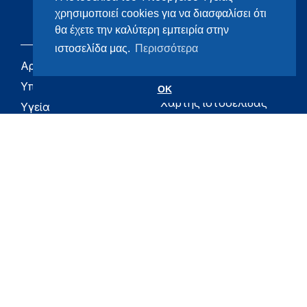
χρησιμοποιεί cookies για να διασφαλίσει ότι
θα έχετε την καλύτερη εμπειρία στην
ιστοσελίδα μας.
Περισσότερα
Αρχική
eHealth - Ηλεκτρονική
Υγεία
Υπουργείο
OK
Χάρτης ιστοσελίδας
Υγεία
Όροι χρήσης
Εφημερίδα της
Υπηρεσίας
Δήλωση
προσβασιμότητας
Για τον Πολίτη
Επικοινωνία
RSS
Όλο το moh.gov.gr