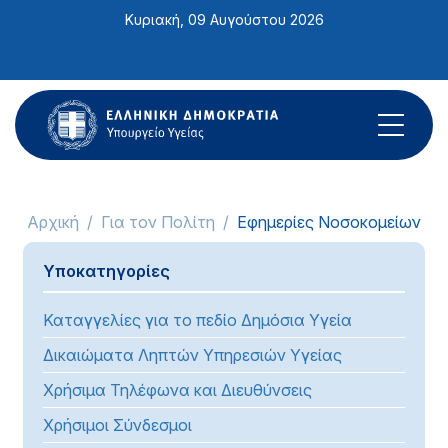
Σημείωση:
Κυριακή, 09 Αυγούστου 2026
Αυτός
ο
ιστότοπος
περιλαμβάνει
ένα
σύστημα
προσβασιμότητας.
Αρχική
Για τον Πολίτη
Εφημερίες Νοσοκομείων
Υποκατηγορίες
Καταγγελίες για το πεδίο Δημόσια Υγεία
Δικαιώματα Ληπτών Υπηρεσιών Υγείας
Χρήσιμα Τηλέφωνα και Διευθύνσεις
Χρήσιμοι Σύνδεσμοι