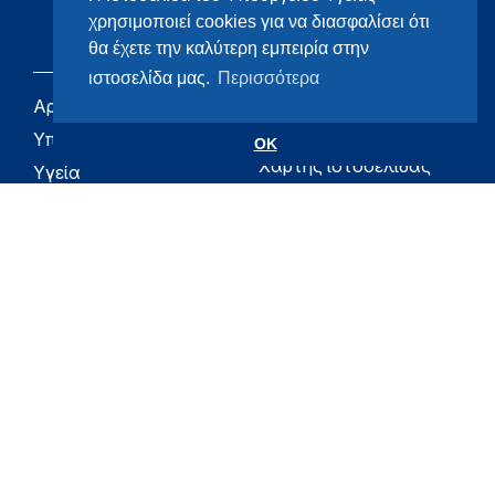
χρησιμοποιεί cookies για να διασφαλίσει ότι
θα έχετε την καλύτερη εμπειρία στην
ιστοσελίδα μας.
Περισσότερα
Αρχική
eHealth - Ηλεκτρονική
Υγεία
Υπουργείο
OK
Χάρτης ιστοσελίδας
Υγεία
Όροι χρήσης
Εφημερίδα της
Υπηρεσίας
Δήλωση
προσβασιμότητας
Για τον Πολίτη
Επικοινωνία
RSS
Όλο το moh.gov.gr