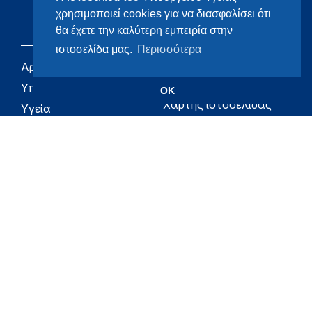
χρησιμοποιεί cookies για να διασφαλίσει ότι
θα έχετε την καλύτερη εμπειρία στην
ιστοσελίδα μας.
Περισσότερα
Αρχική
eHealth - Ηλεκτρονική
Υγεία
Υπουργείο
OK
Χάρτης ιστοσελίδας
Υγεία
Όροι χρήσης
Εφημερίδα της
Υπηρεσίας
Δήλωση
προσβασιμότητας
Για τον Πολίτη
Επικοινωνία
RSS
Όλο το moh.gov.gr