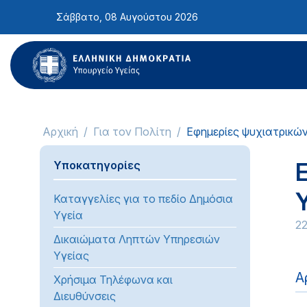
Σημείωση:
Σάββατο, 08 Αυγούστου 2026
Αυτός
ο
ιστότοπος
περιλαμβάνει
ένα
σύστημα
προσβασιμότητας.
Αρχική
Για τον Πολίτη
Εφημερίες ψυχιατρικώ
Πατήστε
Control-
Υποκατηγορίες
F11
για
Καταγγελίες για το πεδίο Δημόσια
να
Υγεία
προσαρμόσετε
2
τον
Δικαιώματα Ληπτών Υπηρεσιών
ιστότοπο
Υγείας
στα
Α
Χρήσιμα Τηλέφωνα και
άτομα
Διευθύνσεις
με