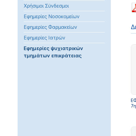
Χρήσιμοι Σύνδεσμοι
προβλήματα
όρασης
Εφημερίες Νοσοκομείων
που
Δ
Εφημερίες Φαρμακείων
χρησιμοποιούν
πρόγραμμα
Εφημερίες Ιατρών
ανάγνωσης
Εφημερίες ψυχιατρικών
οθόνης
τμημάτων επικράτειας
Πατήστε
Control-
F10
για
να
ανοίξετε
ΕΦ
ένα
7η
μενού
προσβασιμότητας.