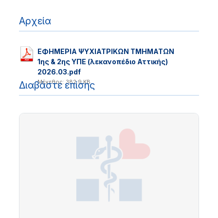
Αρχεία
ΕΦΗΜΕΡΙΑ ΨΥΧΙΑΤΡΙΚΩΝ ΤΜΗΜΑΤΩΝ
1ης & 2ης ΥΠΕ (λεκανοπέδιο Αττικής)
2026.03.pdf
Μέγεθος: 382.9 KB
Διαβάστε επίσης