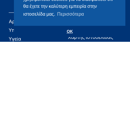
θα έχετε την καλύτερη εμπειρία στην
ιστοσελίδα μας.
Περισσότερα
Αρχική
eHealth - Ηλεκτρονική
Υγεία
Υπουργείο
OK
Χάρτης ιστοσελίδας
Υγεία
Όροι χρήσης
Εφημερίδα της
Υπηρεσίας
Δήλωση
προσβασιμότητας
Για τον Πολίτη
Επικοινωνία
RSS
Όλο το moh.gov.gr
Υπουργείο