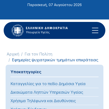
Σημείωση:
Παρασκευή, 07 Αυγούστου 2026
Αυτός
ο
ιστότοπος
περιλαμβάνει
ένα
σύστημα
προσβασιμότητας.
Αρχική
Για τον Πολίτη
Εφημερίες ψυχιατρικών τμημάτων επικράτειας
Υποκατηγορίες
Καταγγελίες για το πεδίο Δημόσια Υγεία
Δικαιώματα Ληπτών Υπηρεσιών Υγείας
Χρήσιμα Τηλέφωνα και Διευθύνσεις