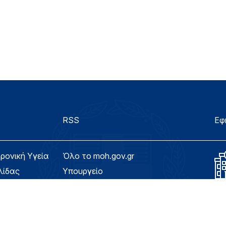
RSS
Εφ
τρονική Υγεία
Όλο το moh.gov.gr
λίδας
Υπουργείο
Υγεία
ασιμότητας
Εφημερίδα της Υπηρεσίας
Για τον Πολίτη