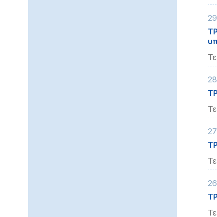
29
ΤΡ
υπ
Τε
28
ΤΡ
Τε
27
ΤΡ
Τε
26
Τ
Τε