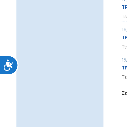
Τ
Τε
16
ΤΡ
Τε
15
Προσιτότητα
Τ
Τε
Σε