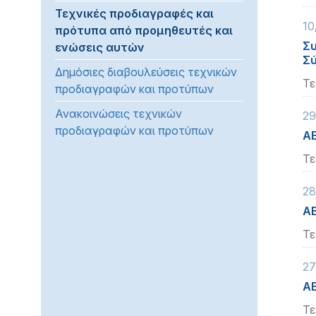
Τεχνικές προδιαγραφές και
προβλήματα
10
πρότυπα από προμηθευτές και
όρασης
Συ
ενώσεις αυτών
που
Σύ
χρησιμοποιούν
Δημόσιες διαβουλεύσεις τεχνικών
πρόγραμμα
Τε
προδιαγραφών και προτύπων
ανάγνωσης
Ανακοινώσεις τεχνικών
οθόνης
29
προδιαγραφών και προτύπων
Πατήστε
ΑΕ
Control-
Τε
F10
για
28
να
ΑΕ
ανοίξετε
ένα
Τε
μενού
27
προσβασιμότητας.
ΑΕ
Τε