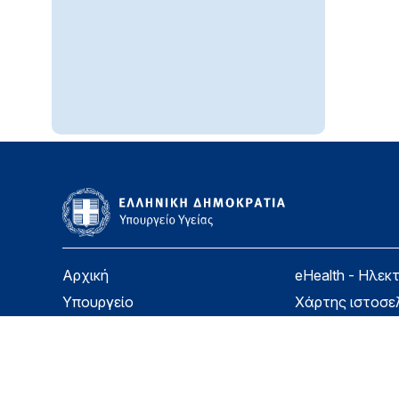
Αρχική
eHealth - Ηλεκ
Υπουργείο
Χάρτης ιστοσε
Υγεία
Όροι χρήσης
Εφημερίδα της Υπηρεσίας
Δήλωση προσβ
Για τον Πολίτη
Επικοινωνία