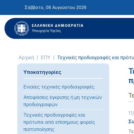
Σημείωση:
Σάββατο, 08 Αυγούστου 2026
Αυτός
ο
ιστότοπος
περιλαμβάνει
ένα
σύστημα
προσβασιμότητας.
Αρχική
ΕΠΥ
Τεχνικές προδιαγραφές και πρότ
Πατήστε
Control-
Τ
Υποκατηγορίες
F11
π
για
Ενιαίες τεχνικές προδιαγραφές
να
Τ
προσαρμόσετε
Αποφάσεις έγκρισης ή μη τεχνικών
τον
προδιαγραφών
ιστότοπο
11
Τεχνικές προδιαγραφές και
στα
Συ
πρότυπα από επίσημους φορείς
άτομα
πιστοποίησης
Τε
με