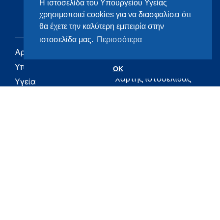
Η ιστοσελίδα του Υπουργείου Υγείας
χρησιμοποιεί cookies για να διασφαλίσει ότι
θα έχετε την καλύτερη εμπειρία στην
ιστοσελίδα μας.
Περισσότερα
Αρχική
eHealth - Ηλεκτρονική
Υγεία
Υπουργείο
OK
Χάρτης ιστοσελίδας
Υγεία
Όροι χρήσης
Εφημερίδα της
Υπηρεσίας
Δήλωση
προσβασιμότητας
Για τον Πολίτη
Επικοινωνία
RSS