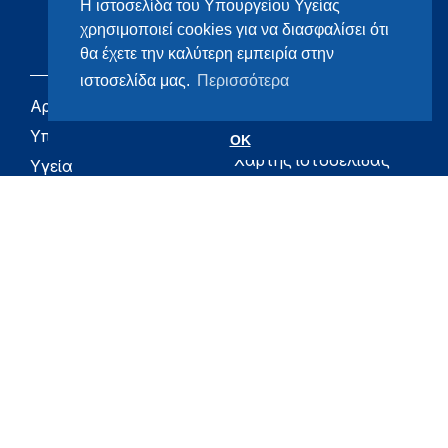
Η ιστοσελίδα του Υπουργείου Υγείας
χρησιμοποιεί cookies για να διασφαλίσει ότι
θα έχετε την καλύτερη εμπειρία στην
ιστοσελίδα μας.
Περισσότερα
Αρχική
eHealth - Ηλεκτρονική
Υγεία
Υπουργείο
OK
Χάρτης ιστοσελίδας
Υγεία
Όροι χρήσης
Εφημερίδα της
Υπηρεσίας
Δήλωση
προσβασιμότητας
Για τον Πολίτη
Επικοινωνία
RSS