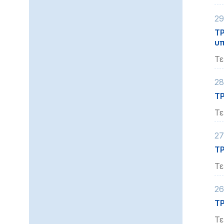
29
ΤΡ
υπ
Τε
28
ΤΡ
Τε
27
ΤΡ
Τε
26
Τ
Τε