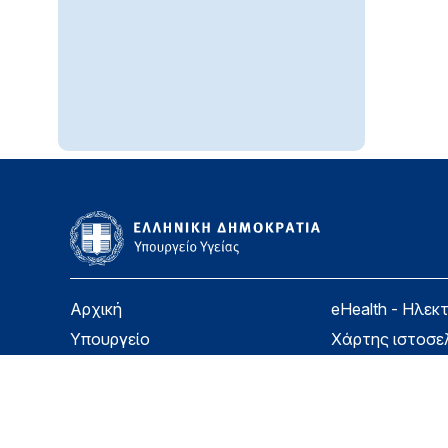
Αρχική
eHealth - Ηλεκ
Υπουργείο
Χάρτης ιστοσε
Υγεία
Όροι χρήσης
Εφημερίδα της Υπηρεσίας
Δήλωση προσβ
Για τον Πολίτη
Επικοινωνία