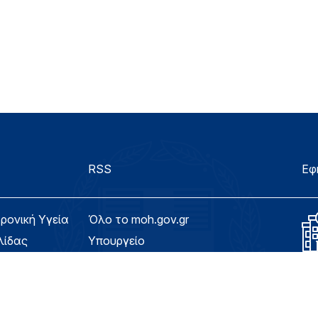
RSS
Εφ
τρονική Υγεία
Όλο το moh.gov.gr
λίδας
Υπουργείο
Υγεία
ασιμότητας
Εφημερίδα της Υπηρεσίας
Για τον Πολίτη