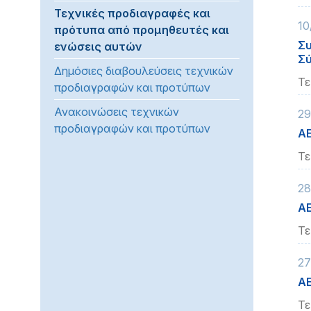
Τεχνικές προδιαγραφές και
προβλήματα
10
πρότυπα από προμηθευτές και
όρασης
Συ
ενώσεις αυτών
που
Σύ
χρησιμοποιούν
Δημόσιες διαβουλεύσεις τεχνικών
πρόγραμμα
Τε
προδιαγραφών και προτύπων
ανάγνωσης
Ανακοινώσεις τεχνικών
οθόνης
29
προδιαγραφών και προτύπων
Πατήστε
ΑΕ
Control-
Τε
F10
για
28
να
ΑΕ
ανοίξετε
ένα
Τε
μενού
27
προσβασιμότητας.
ΑΕ
Τε