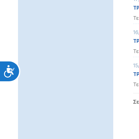
Τ
Τε
16
ΤΡ
Τε
15
Προσιτότητα
Τ
Τε
Σε