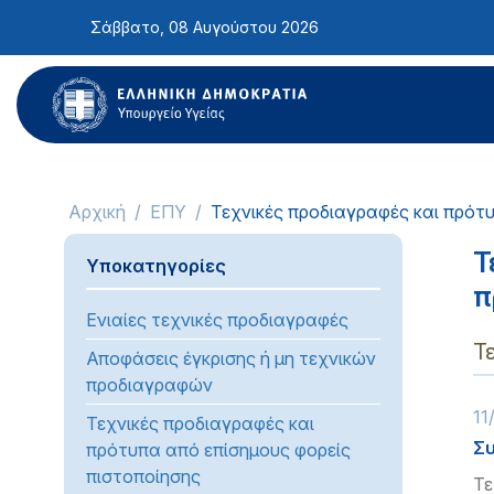
Σημείωση:
Σάββατο, 08 Αυγούστου 2026
Αυτός
ο
ιστότοπος
περιλαμβάνει
ένα
σύστημα
προσβασιμότητας.
Αρχική
ΕΠΥ
Τεχνικές προδιαγραφές και πρότ
Πατήστε
Control-
Τ
Υποκατηγορίες
F11
π
για
Ενιαίες τεχνικές προδιαγραφές
να
Τ
προσαρμόσετε
Αποφάσεις έγκρισης ή μη τεχνικών
τον
προδιαγραφών
ιστότοπο
11
Τεχνικές προδιαγραφές και
στα
Συ
πρότυπα από επίσημους φορείς
άτομα
πιστοποίησης
Τε
με