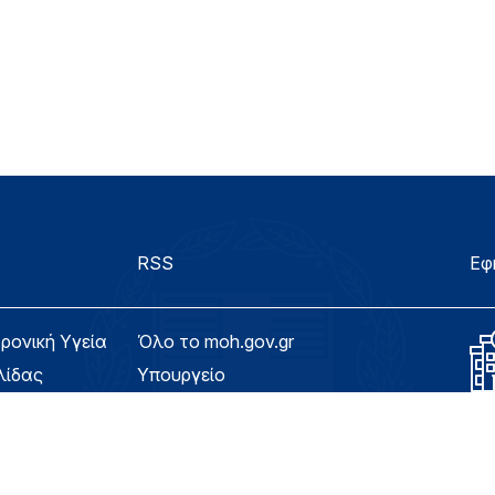
RSS
Εφ
τρονική Υγεία
Όλο το moh.gov.gr
λίδας
Υπουργείο
Υγεία
ασιμότητας
Εφημερίδα της Υπηρεσίας
Για τον Πολίτη