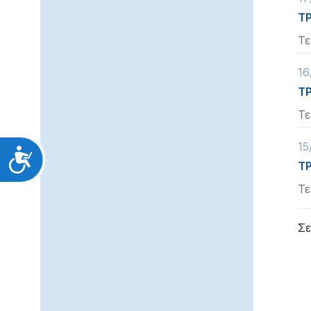
Τ
Τε
16
ΤΡ
Τε
15
Προσιτότητα
Τ
Τε
Σε