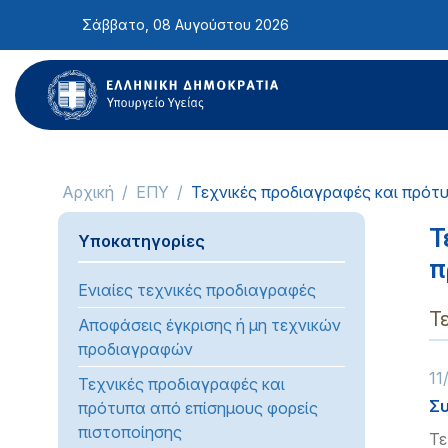
Σημείωση:
Σάββατο, 08 Αυγούστου 2026
Αυτός
ο
ιστότοπος
περιλαμβάνει
ένα
σύστημα
προσβασιμότητας.
Αρχική
ΕΠΥ
Τεχνικές προδιαγραφές και πρότ
Πατήστε
Control-
Τ
Υποκατηγορίες
F11
π
για
Ενιαίες τεχνικές προδιαγραφές
να
Τ
προσαρμόσετε
Αποφάσεις έγκρισης ή μη τεχνικών
τον
προδιαγραφών
ιστότοπο
11
Τεχνικές προδιαγραφές και
στα
Συ
πρότυπα από επίσημους φορείς
άτομα
πιστοποίησης
Τε
με