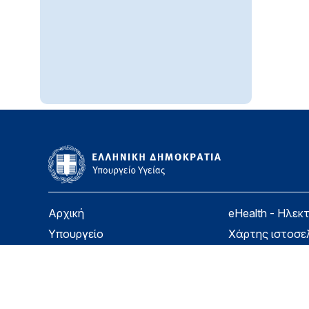
Αρχική
eHealth - Ηλεκ
Υπουργείο
Χάρτης ιστοσε
Υγεία
Όροι χρήσης
Εφημερίδα της Υπηρεσίας
Δήλωση προσβ
Για τον Πολίτη
Επικοινωνία