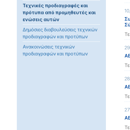
Τεχνικές προδιαγραφές και
προβλήματα
10
πρότυπα από προμηθευτές και
όρασης
Συ
ενώσεις αυτών
που
Σύ
χρησιμοποιούν
Δημόσιες διαβουλεύσεις τεχνικών
πρόγραμμα
Τε
προδιαγραφών και προτύπων
ανάγνωσης
Ανακοινώσεις τεχνικών
οθόνης
29
προδιαγραφών και προτύπων
Πατήστε
ΑΕ
Control-
Τε
F10
για
28
να
ΑΕ
ανοίξετε
ένα
Τε
μενού
27
προσβασιμότητας.
ΑΕ
Τε