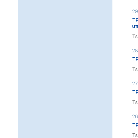
29
ΤΡ
υπ
Τε
28
ΤΡ
Τε
27
ΤΡ
Τε
26
Τ
Τε