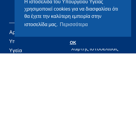
Η ιστοσελίδα του Υπουργείου Υγείας
χρησιμοποιεί cookies για να διασφαλίσει ότι
θα έχετε την καλύτερη εμπειρία στην
ιστοσελίδα μας.
Περισσότερα
Αρχική
eHealth - Ηλεκτρονική
Υγεία
Υπουργείο
OK
Χάρτης ιστοσελίδας
Υγεία
Όροι χρήσης
Εφημερίδα της
Υπηρεσίας
Δήλωση
προσβασιμότητας
Για τον Πολίτη
Επικοινωνία
RSS