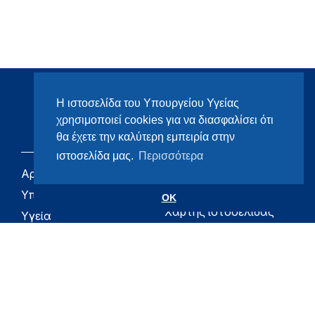
Η ιστοσελίδα του Υπουργείου Υγείας
χρησιμοποιεί cookies για να διασφαλίσει ότι
θα έχετε την καλύτερη εμπειρία στην
ιστοσελίδα μας.
Περισσότερα
Αρχική
eHealth - Ηλεκτρονική
Υγεία
Υπουργείο
OK
Χάρτης ιστοσελίδας
Υγεία
Όροι χρήσης
Εφημερίδα της
Υπηρεσίας
Δήλωση
προσβασιμότητας
Για τον Πολίτη
Επικοινωνία