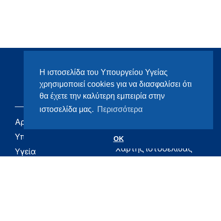
Η ιστοσελίδα του Υπουργείου Υγείας
χρησιμοποιεί cookies για να διασφαλίσει ότι
θα έχετε την καλύτερη εμπειρία στην
ιστοσελίδα μας.
Περισσότερα
Αρχική
eHealth - Ηλεκτρονική
Υγεία
Υπουργείο
OK
Χάρτης ιστοσελίδας
Υγεία
Όροι χρήσης
Εφημερίδα της
Υπηρεσίας
Δήλωση
προσβασιμότητας
Για τον Πολίτη
Επικοινωνία