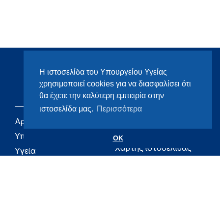
Η ιστοσελίδα του Υπουργείου Υγείας
χρησιμοποιεί cookies για να διασφαλίσει ότι
θα έχετε την καλύτερη εμπειρία στην
ιστοσελίδα μας.
Περισσότερα
Αρχική
eHealth - Ηλεκτρονική
Υγεία
Υπουργείο
OK
Χάρτης ιστοσελίδας
Υγεία
Όροι χρήσης
Εφημερίδα της
Υπηρεσίας
Δήλωση
προσβασιμότητας
Για τον Πολίτη
Επικοινωνία