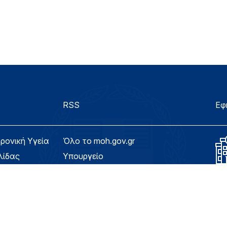
RSS
Εφ
τρονική Υγεία
Όλο το moh.gov.gr
λίδας
Υπουργείο
Υγεία
ασιμότητας
Εφημερίδα της Υπηρεσίας
Για τον Πολίτη
eHealth - Ηλεκτρονική Υγεία