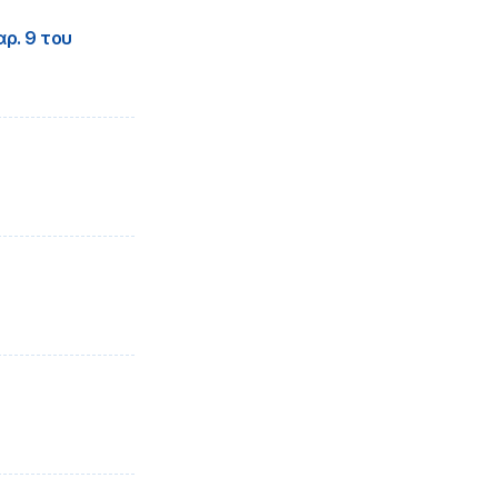
ρ. 9 του