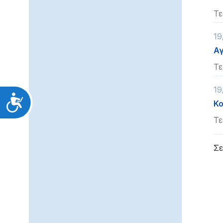
Τε
19
Αγ
Τε
19
Προσιτότητα
Κο
Τε
Σε