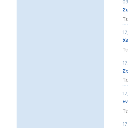
09
Συ
Τε
17
Χε
Τε
17
Στ
Τε
17
Εν
Τε
17