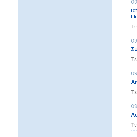
09
Ια
Πε
Τε
09
Συ
Τε
09
Α
Τε
09
Λα
Τε