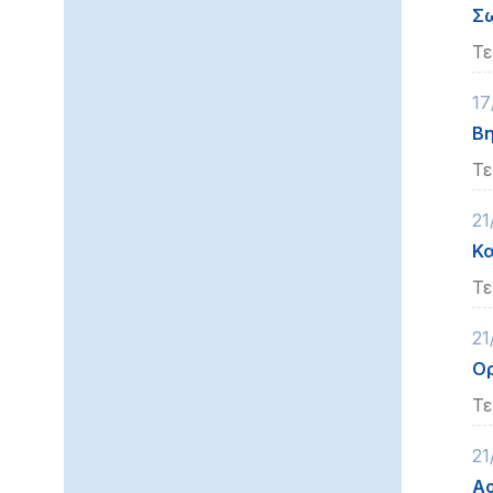
Σ
Τε
17
Βη
Τε
21
Κα
Τε
21
Ορ
Τε
21
Αο