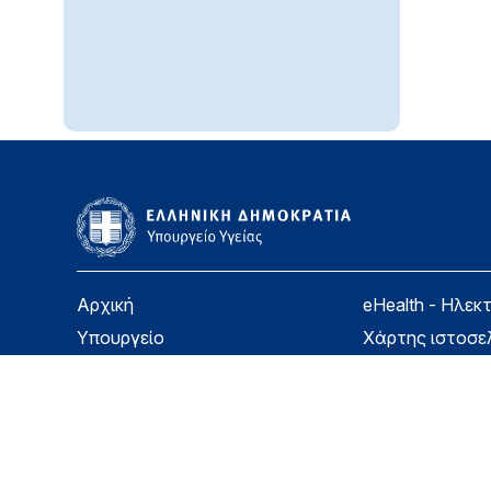
Αρχική
eHealth - Ηλεκ
Υπουργείο
Χάρτης ιστοσε
Υγεία
Όροι χρήσης
Εφημερίδα της Υπηρεσίας
Δήλωση προσβ
Για τον Πολίτη
Επικοινωνία