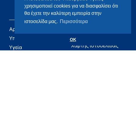
χρησιμοποιεί cookies για να διασφαλίσει ότι
θα έχετε την καλύτερη εμπειρία στην
ιστοσελίδα μας.
Περισσότερα
Αρχική
eHealth - Ηλεκτρονική
Υγεία
Υπουργείο
OK
Χάρτης ιστοσελίδας
Υγεία
Όροι χρήσης
Εφημερίδα της
Υπηρεσίας
Δήλωση
προσβασιμότητας
Για τον Πολίτη
Επικοινωνία
RSS
Όλο το moh.gov.gr