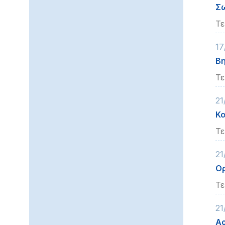
Σ
Τε
17
Βη
Τε
21
Κα
Τε
21
Ορ
Τε
21
Αο