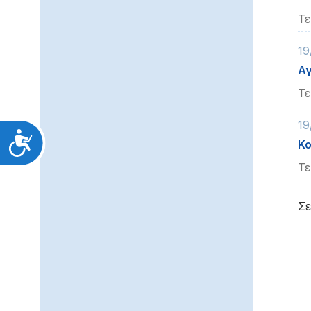
Τε
19
Αγ
Τε
19
Προσιτότητα
Κο
Τε
Σε