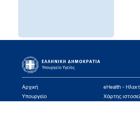
Αρχική
eHealth - Ηλεκ
Υπουργείο
Χάρτης ιστοσε
Υγεία
Όροι χρήσης
Εφημερίδα της Υπηρεσίας
Δήλωση προσβ
Για τον Πολίτη
Επικοινωνία