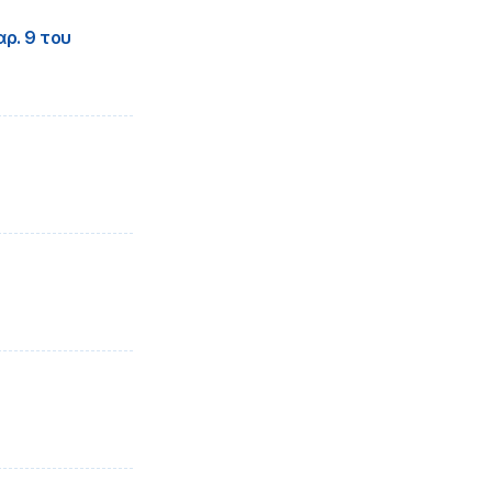
ρ. 9 του