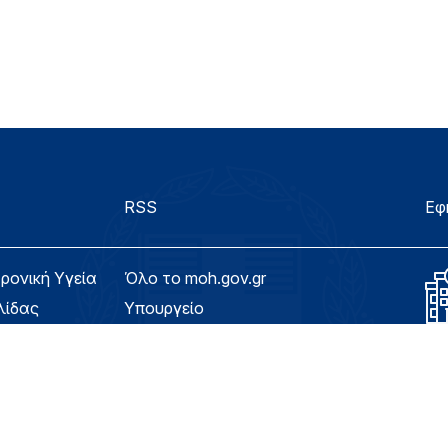
RSS
Εφ
τρονική Υγεία
Όλο το moh.gov.gr
λίδας
Υπουργείο
Υγεία
ασιμότητας
Εφημερίδα της Υπηρεσίας
Για τον Πολίτη
eHealth - Ηλεκτρονική Υγεία