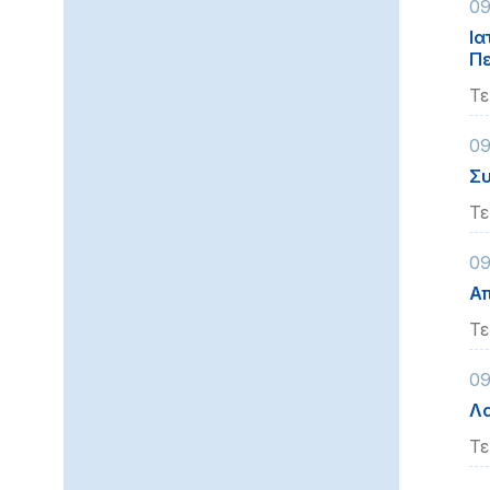
09
Ια
Πε
Τε
09
Συ
Τε
09
Α
Τε
09
Λα
Τε