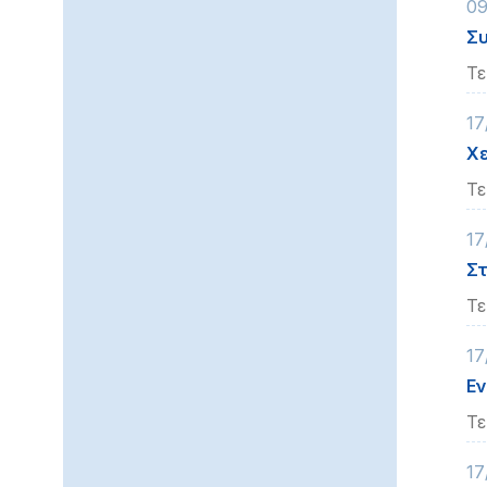
09
Συ
Τε
17
Χε
Τε
17
Στ
Τε
17
Εν
Τε
17