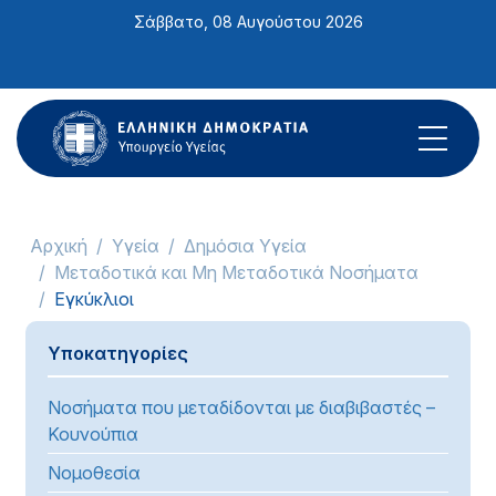
Σημείωση:
Σάββατο, 08 Αυγούστου 2026
Αυτός
ο
ιστότοπος
περιλαμβάνει
ένα
σύστημα
προσβασιμότητας.
Αρχική
Υγεία
Δημόσια Υγεία
Μεταδοτικά και Μη Μεταδοτικά Νοσήματα
Εγκύκλιοι
Υποκατηγορίες
Νοσήματα που μεταδίδονται με διαβιβαστές –
Κουνούπια
Νομοθεσία