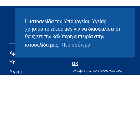
Η ιστοσελίδα του Υπουργείου Υγείας
χρησιμοποιεί cookies για να διασφαλίσει ότι
θα έχετε την καλύτερη εμπειρία στην
ιστοσελίδα μας.
Περισσότερα
Αρχική
eHealth - Ηλεκτρονική
Υγεία
Υπουργείο
OK
Χάρτης ιστοσελίδας
Υγεία
Όροι χρήσης
Εφημερίδα της
Υπηρεσίας
Δήλωση
προσβασιμότητας
Για τον Πολίτη
Επικοινωνία
RSS