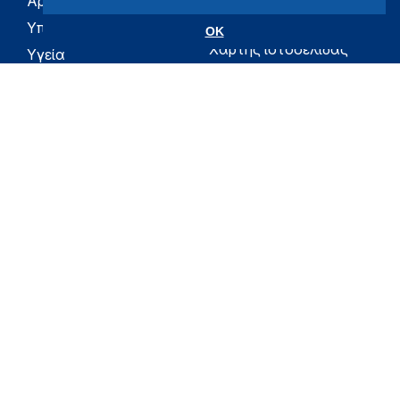
Αρχική
eHealth - Ηλεκτρονική
Υγεία
Υπουργείο
OK
Χάρτης ιστοσελίδας
Υγεία
Όροι χρήσης
Εφημερίδα της
Υπηρεσίας
Δήλωση
προσβασιμότητας
Για τον Πολίτη
Επικοινωνία
RSS
Όλο το moh.gov.gr
Υπουργείο
Υγεία
Εφημερίδα της Υπηρεσίας