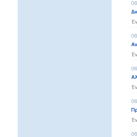
06
Δι
Έν
06
Αν
Έν
06
Αλ
Έν
06
Πρ
Έν
06