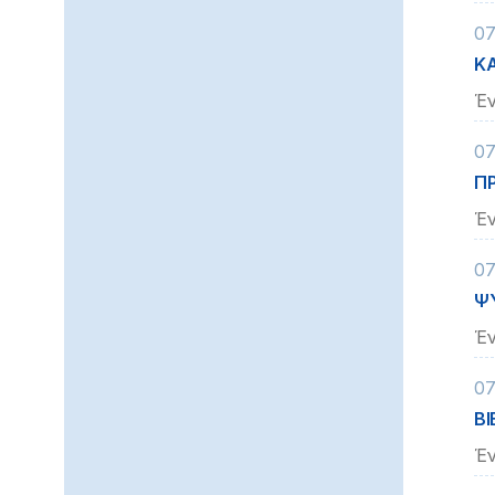
07
Κ
Έν
07
Π
Έν
07
ΨΥ
Έν
07
ΒΙ
Έν