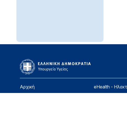
Αρχική
eHealth - Ηλεκ
Υπουργείο
Χάρτης ιστοσε
Υγεία
Όροι χρήσης
Εφημερίδα της Υπηρεσίας
Δήλωση προσβ
Για τον Πολίτη
Επικοινωνία