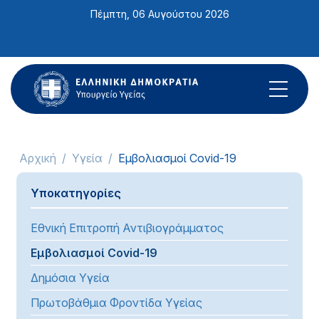
Σημείωση:
Πέμπτη, 06 Αυγούστου 2026
Αυτός
ο
ιστότοπος
περιλαμβάνει
ένα
σύστημα
προσβασιμότητας.
Αρχική
Υγεία
Εμβολιασμοί Covid-19
Υποκατηγορίες
Εθνική Επιτροπή Αντιβιογράμματος
Εμβολιασμοί Covid-19
Δημόσια Υγεία
Πρωτοβάθμια Φροντίδα Υγείας