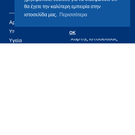
θα έχετε την καλύτερη εμπειρία στην
ιστοσελίδα μας.
Περισσότερα
Αρχική
eHealth - Ηλεκτρονική
Υγεία
Υπουργείο
OK
Χάρτης ιστοσελίδας
Υγεία
Όροι χρήσης
Εφημερίδα της
Υπηρεσίας
Δήλωση
προσβασιμότητας
Για τον Πολίτη
Επικοινωνία
RSS
Όλο το moh.gov.gr
Υπουργείο