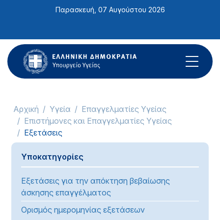
Σημείωση:
Παρασκευή, 07 Αυγούστου 2026
Αυτός
ο
ιστότοπος
περιλαμβάνει
ένα
σύστημα
προσβασιμότητας.
Αρχική
Υγεία
Επαγγελματίες Υγείας
Επιστήμονες και Επαγγελματίες Υγείας
Εξετάσεις
Υποκατηγορίες
Εξετάσεις για την απόκτηση βεβαίωσης
άσκησης επαγγέλματος
Ορισμός ημερομηνίας εξετάσεων