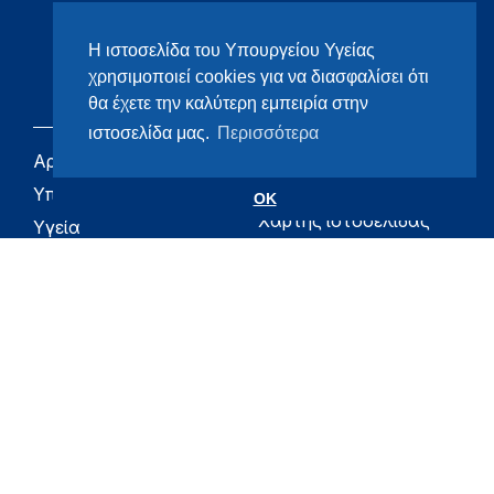
Η ιστοσελίδα του Υπουργείου Υγείας
χρησιμοποιεί cookies για να διασφαλίσει ότι
θα έχετε την καλύτερη εμπειρία στην
ιστοσελίδα μας.
Περισσότερα
Αρχική
eHealth - Ηλεκτρονική
Υγεία
Υπουργείο
OK
Χάρτης ιστοσελίδας
Υγεία
Όροι χρήσης
Εφημερίδα της
Υπηρεσίας
Δήλωση
προσβασιμότητας
Για τον Πολίτη
Επικοινωνία
RSS