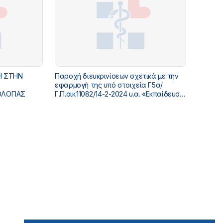
Η ΣΤΗΝ
Παροχή διευκρινίσεων σχετικά με την
εφαρμογή της υπό στοιχεία Γ5α/
ΟΛΟΓΙΑΣ
Γ.Π.οικ.11082/14-2-2024 υ.α. «Εκπαίδευση
στην Ιατρική Ειδικότητα της
Νευρολογίας» (Β΄ 1276).