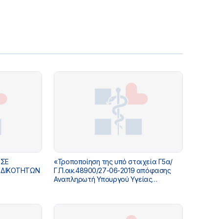
 ΣΕ
«Τροποποίηση της υπό στοιχεία Γ5α/
ΕΙΔΙΚΟΤΗΤΩΝ
Γ.Π.οικ.48900/27-06-2019 απόφασης
Αναπληρωτή Υπουργού Υγείας
«Εκπαίδευση στην ιατρική ειδικότητα
της Ψυχιατρικής» (Β΄ 2745)»