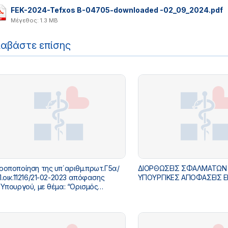
FEK-2024-Tefxos B-04705-downloaded -02_09_2024.pdf
Μέγεθος: 1.3 MB
ιαβάστε επίσης
ροποποίηση της υπ΄αριθμ.πρωτ.Γ5α/
ΔΙΟΡΘΩΣΕΙΣ ΣΦΑΛΜΑΤΩΝ
Π.οικ.11216/21-02-2023 απόφασης
ΥΠΟΥΡΓΙΚΕΣ ΑΠΟΦΑΣΕΙΣ 
.Υπουργού, με θέμα: “Ορισμός
ντονιστών Εκπαίδευσης για την
δικότητα της Δημόσιας Υγείας-
ινωνικής Ιατρικής”».