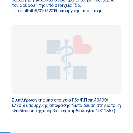
του άρθρου 1 της υπό στοιχεία Γ5α/
Γ.Π.οικ.49499/01.07.2019 υπουργικής απόφασης
«Εκπαίδευση στην ιατρική εξειδίκευση της Επεμβατικής
Καρδιολογίας» (Β’ 2857).
Συμπλήρωση της υπό στοιχεία Γ5α/Γ.Π.οικ.49499/
1.7.2019 υπουργικής απόφασης “Εκπαίδευση στην ιατρική
εξειδίκευση της επεμβατικής καρδιολογίας” (Β΄ 2857) -
Μεταβατικές διατάξεις.