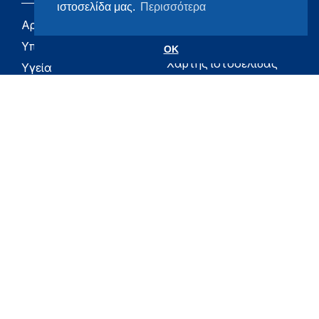
ιστοσελίδα μας.
Περισσότερα
Αρχική
eHealth - Ηλεκτρονική
Υγεία
Υπουργείο
OK
Χάρτης ιστοσελίδας
Υγεία
Όροι χρήσης
Εφημερίδα της
Υπηρεσίας
Δήλωση
προσβασιμότητας
Για τον Πολίτη
Επικοινωνία
RSS
Όλο το moh.gov.gr
Υπουργείο
Υγεία