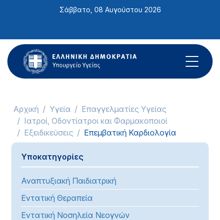
Σημείωση:
Σάββατο, 08 Αυγούστου 2026
Αυτός
ο
ιστότοπος
περιλαμβάνει
ένα
σύστημα
προσβασιμότητας.
Αρχική
Υγεία
Επαγγελματίες Υγείας
Ιατροί, Οδοντίατροι και Φαρμακοποιοί
Εξειδικεύσεις
Επεμβατική Καρδιολογία
Υποκατηγορίες
Αναπτυξιακή Παιδιατρική
Εντατική Θεραπεία
Εντατική Νοσηλεία Νεογνών