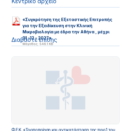
Κεντρικό αρχείο
«Συγκρότηση της Εξεταστικής Επιτροπής
για την Εξειδίκευση στην Κλινική
Μικροβιολογία με έδρα την Αθήνα , μέχρι
31 -12 - 2027»
Διαβάστε επίσης
Μέγεθος: 546.1 KB
Φ.Ε.Κ. «Τροποποίηση και αντικατάσταση της παρ.1 του