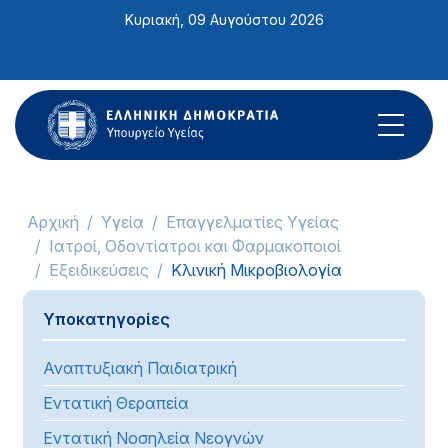
Σημείωση:
Κυριακή, 09 Αυγούστου 2026
Αυτός
ο
ιστότοπος
περιλαμβάνει
ένα
σύστημα
προσβασιμότητας.
Αρχική
Υγεία
Επαγγελματίες Υγείας
Ιατροί, Οδοντίατροι και Φαρμακοποιοί
Εξειδικεύσεις
Κλινική Μικροβιολογία
Υποκατηγορίες
Αναπτυξιακή Παιδιατρική
Εντατική Θεραπεία
Εντατική Νοσηλεία Νεογνών