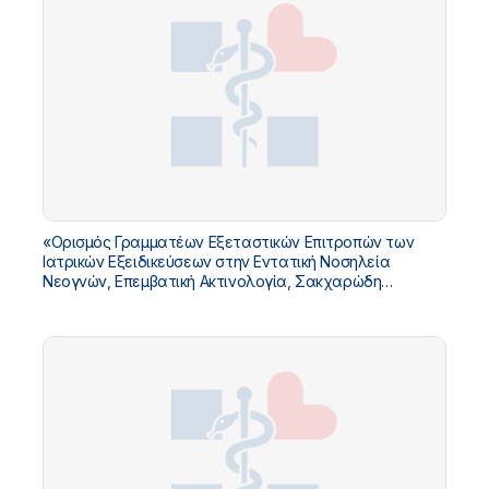
«Ορισμός Γραμματέων Εξεταστικών Επιτροπών των
Ιατρικών Εξειδικεύσεων στην Εντατική Νοσηλεία
Νεογνών, Επεμβατική Ακτινολογία, Σακχαρώδη
Διαβήτη, Κλινική Μικροβιολογία, Λοιμωξιολογία,
Παιδιατρική Ενδοκρινολογία και Αναπτυξιακή
Παιδιατρική, με έδρες σε Αθήνα