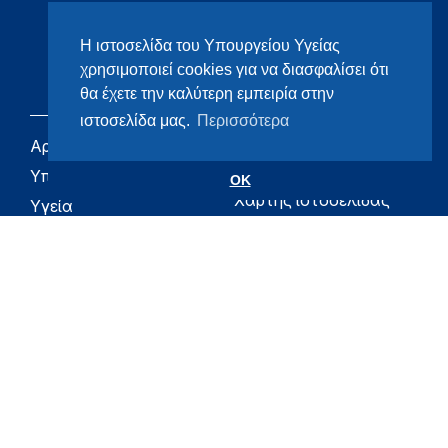
Η ιστοσελίδα του Υπουργείου Υγείας
χρησιμοποιεί cookies για να διασφαλίσει ότι
θα έχετε την καλύτερη εμπειρία στην
ιστοσελίδα μας.
Περισσότερα
Αρχική
eHealth - Ηλεκτρονική
Υγεία
Υπουργείο
OK
Χάρτης ιστοσελίδας
Υγεία
Όροι χρήσης
Εφημερίδα της
Υπηρεσίας
Δήλωση
προσβασιμότητας
Για τον Πολίτη
Επικοινωνία
RSS