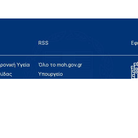
RSS
Εφ
τρονική Υγεία
Όλο το moh.gov.gr
λίδας
Υπουργείο
Υγεία
ασιμότητας
Εφημερίδα της Υπηρεσίας
Για τον Πολίτη
eHealth - Ηλεκτρονική Υγεία