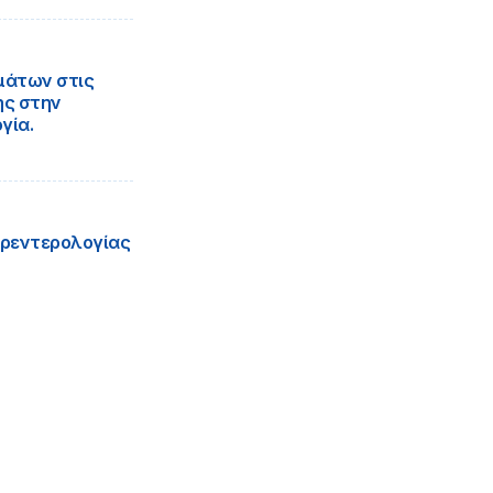
μάτων στις
ης στην
γία.
στρεντερολογίας