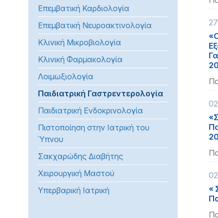
Πα
Επεμβατική Καρδιολογία
προβλήματα
όρασης
27
Επεμβατική Νευροακτινολογία
που
«Ο
Κλινική Μικροβιολογία
χρησιμοποιούν
Εξ
Γα
πρόγραμμα
Κλινική Φαρμακολογία
20
ανάγνωσης
Λοιμωξιολογία
οθόνης
Πα
Πατήστε
Παιδιατρική Γαστρεντερολογία
Control-
02
Παιδιατρική Ενδοκρινολογία
F10
«Σ
για
Πα
Πιστοποίηση στην Ιατρική του
2
να
Ύπνου
ανοίξετε
Πα
Σακχαρώδης Διαβήτης
ένα
μενού
Χειρουργική Μαστού
02
προσβασιμότητας.
« 
Υπερβαρική Ιατρική
Πα
Πα