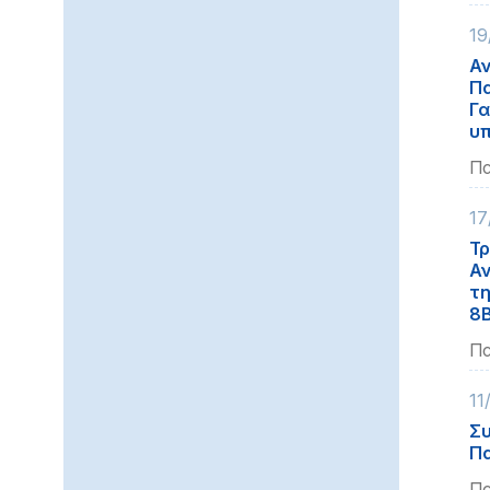
19
Αν
Πα
Γα
υπ
Πα
17
Τρ
Αν
τη
8Β
Πα
11
Συ
Πα
Πα