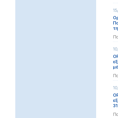
15
Ορ
Πα
τη
Πα
10
ΟΡ
εξ
μέ
Πα
10
ΟΡ
εξ
31
Πα