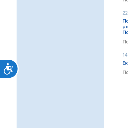
22
Πα
με
Πα
Πα
14
Εκ
Προσιτότητα
Πα