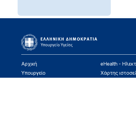
Αρχική
eHealth - Ηλεκ
Υπουργείο
Χάρτης ιστοσε
Υγεία
Όροι χρήσης
Εφημερίδα της Υπηρεσίας
Δήλωση προσβ
Για τον Πολίτη
Επικοινωνία