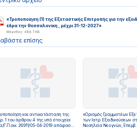
εντρικό αρχείο
«Τροποποίηση (1) της Εξεταστικής Επιτροπής για την εξε
έδρα την Θεσσαλονίκη , μέχρι 31-12-2027»
Μέγεθος: 486.7 KB
ιαβάστε επίσης
οποίηση και αντικατάσταση της
«Ορισμός Γραμματέων Εξε
ου άρθρου 4 της υπό στοιχεία
των Ιατρ. Εξειδικεύσεων σ
οικ. 26911/05-04-2019 απόφασης
Νοσηλεία Νεογνών, Επεμβ. 
υ Αναπληρωτή Υπουργού Υγείας
Σακχαρώδη Διαβήτη, Κλιν.
κπαίδευση στην ιατρική εξειδίκευση
Μικροβιολογία, Λοιμωξιολο