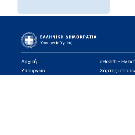
Αρχική
eHealth - Ηλεκ
Υπουργείο
Χάρτης ιστοσε
Υγεία
Όροι χρήσης
Εφημερίδα της Υπηρεσίας
Δήλωση προσβ
Για τον Πολίτη
Επικοινωνία