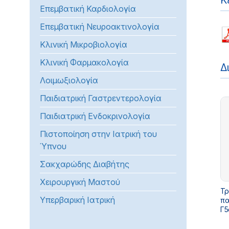
Κ
Επεμβατική Καρδιολογία
προβλήματα
όρασης
Επεμβατική Νευροακτινολογία
που
Κλινική Μικροβιολογία
χρησιμοποιούν
πρόγραμμα
Κλινική Φαρμακολογία
Δ
ανάγνωσης
Λοιμωξιολογία
οθόνης
Πατήστε
Παιδιατρική Γαστρεντερολογία
Control-
Παιδιατρική Ενδοκρινολογία
F10
για
Πιστοποίηση στην Ιατρική του
να
Ύπνου
ανοίξετε
Σακχαρώδης Διαβήτης
ένα
μενού
Χειρουργική Μαστού
Τροπ
προσβασιμότητας.
Υπερβαρική Ιατρική
παρ. 1 τ
Γ5α/Γ.Π.
το
«Ε