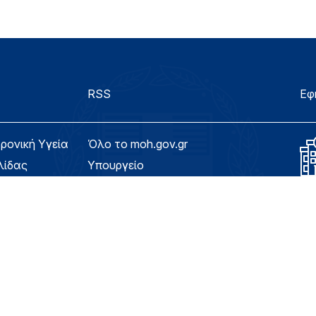
RSS
Εφ
τρονική Υγεία
Όλο το moh.gov.gr
λίδας
Υπουργείο
Υγεία
ασιμότητας
Εφημερίδα της Υπηρεσίας
Για τον Πολίτη
eHealth - Ηλεκτρονική Υγεία