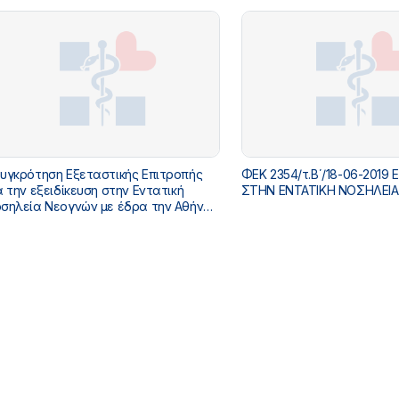
 νεογνών» (Β΄
Παιδιατρική Ενδοκρινολογί
55)
Αναπτυξιακή Παιδιατρική, 
Αθήνα και Θεσσαλονί
υγκρότηση Εξεταστικής Επιτροπής
ΦΕΚ 2354/τ.Β΄/18-06-2019
α την εξειδίκευση στην Εντατική
ΣΤΗΝ ΕΝΤΑΤΙΚΗ ΝΟΣΗΛΕΙ
σηλεία Νεογνών με έδρα την Αθήνα ,
χρι 31-12-2027»