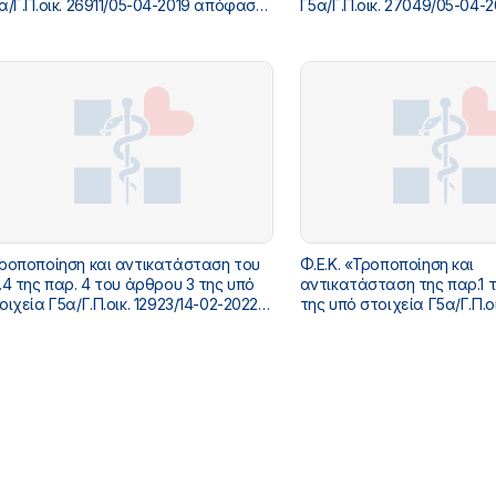
οικ. 26911/05-04-2019 απόφασης
Γ5α/Γ.Π.οικ. 27049/05-04-2019
υ Αναπληρωτή Υπουργού Υγείας
απόφασης του Αναπληρωτ
κπαίδευση στην ιατρική εξειδίκευση
Υγείας «Εκπαίδευση στην ιατρική
 νεογνών» (Β΄
εξειδίκευση του Σακχαρώδ
55)
(Β΄ 1357)
ροποποίηση και αντικατάσταση του
Φ.Ε.Κ. «Τροποποίηση και
.4 της παρ. 4 του άρθρου 3 της υπό
αντικατάσταση της παρ.1 
οιχεία Γ5α/Γ.Π.οικ. 12923/14-02-2022
της υπό στοιχεία Γ5α/Γ.Π.ο
όφασης της Αναπληρώτριας
06-2019 απόφασης του Α
ουργού Υγείας «Εκπαίδευση στην
Υπουργού Υγείας «Εκπαίδε
τρική εξειδίκευση της
ιατρική εξειδίκευση της Κλ
ιμωξιολογίας» (Β΄ 1083)»
Μικροβιολογίας» (Β΄ 2272)»