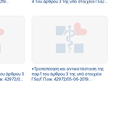
4 του άρθρου 3 της υπό στοιχεία Γ5α/
ή Υπουργού
Γ.Π.οικ. 12923/14-02-2022 απόφασης της
Αναπληρώτριας Υπουργού Υγείας
η Διαβήτη»
«Εκπαίδευση στην ιατρική εξειδίκευση
της Λοιμωξιολογίας» (Β’ 1083).
«Τροποποίηση και αντικατάσταση της
του άρθρου 3
παρ.1 του άρθρου 3 της υπό στοιχεία
ικ. 42972/05-
Γ5α/Γ.Π.οικ. 42972/05-06-2019
ναπληρωτή
απόφασης του Αναπληρωτή Υπουργού
υση στην
Υγείας «Εκπαίδευση στην ιατρική
ινικής
εξειδίκευση της Κλινικής
.
Μικροβιολογίας» (Β΄ 2272)».