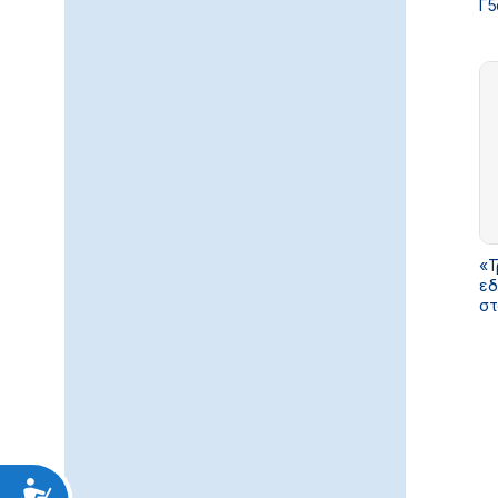
Γ5α/Γ.Π.
το
«Ε
της εντατικής νοσηλείας
13
«Τ
εδ
στ
απ
Υπ
ια
Λο
Προσιτότητα