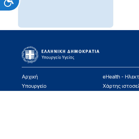
Αρχική
eHealth - Ηλεκ
Υπουργείο
Χάρτης ιστοσε
Υγεία
Όροι χρήσης
Εφημερίδα της Υπηρεσίας
Δήλωση προσβ
Για τον Πολίτη
Επικοινωνία