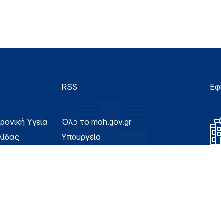
RSS
Εφ
τρονική Υγεία
Όλο το moh.gov.gr
λίδας
Υπουργείο
Υγεία
ασιμότητας
Εφημερίδα της Υπηρεσίας
Για τον Πολίτη
eHealth - Ηλεκτρονική Υγεία