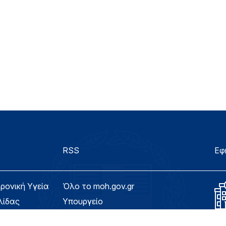
RSS
Εφ
τρονική Υγεία
Όλο το moh.gov.gr
λίδας
Υπουργείο
Υγεία