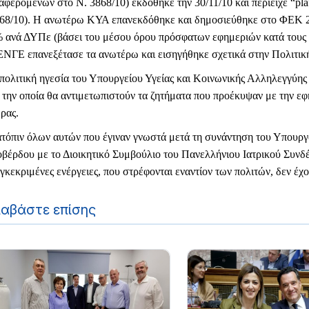
αφερομένων στο Ν. 3868/10) εκδόθηκε την 30/11/10 και περιείχε “p
68/10). Η ανωτέρω ΚΥΑ επανεκδόθηκε και δημοσιεύθηκε στο ΦΕΚ 200
 ανά ΔΥΠε (βάσει του μέσου όρου πρόσφατων εφημεριών κατά τους μ
ΝΓΕ επανεξέτασε τα ανωτέρω και εισηγήθηκε σχετικά στην Πολιτι
πολιτική ηγεσία του Υπουργείου Υγείας και Κοινωνικής Αλληλεγγύης
 την οποία θα αντιμετωπιστούν τα ζητήματα που προέκυψαν με την ε
ρας.
τόπιν όλων αυτών που έγιναν γνωστά μετά τη συνάντηση του Υπουργ
βέρδου με το Διοικητικό Συμβούλιο του Πανελλήνιου Ιατρικού Συνδέσ
γκεκριμένες ενέργειες, που στρέφονται εναντίον των πολιτών, δεν έχ
ιαβάστε επίσης