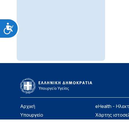
Προσιτότητα
Αρχική
eHealth - Ηλεκ
Υπουργείο
Χάρτης ιστοσε
Υγεία
Όροι χρήσης