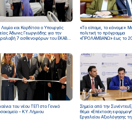
 Λαμία και Καρδίτσα ο Υπουργός
«Το είπαμε, το κάναμε»: Μ
είας Άδωνις Γεωργιάδης για την
πολιτική το πρόγραμμα
ραλαβή 7 ασθενοφόρων του ΕΚΑΒ
«ΠΡΟΛΑΜΒΑΝΩ» έως το 20
ι τα εγκαίνια του ΚΥ Σοφάδων
κάλυψη από τον Τακτικό
Προϋπολογισμό
καίνια του νέου ΤΕΠ στο Γενικό
Σημεία από την Συνέντευξ
σοκομείο – Κ.Υ. Λήμνου
θέμα «Επέκταση εφαρμογής Ψηφιακού
Εργαλείου Αξιολόγησης τη
του ασθενή στα νοσοκομεί