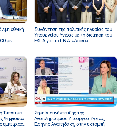
όνιμη εθνική
Συνάντηση της πολιτικής ηγεσίας του
Υπουργείου Υγείας με τη διοίκηση του
30 με
ΕΚΠΑ για το Γ.Ν.Α. «Λαϊκό»
η Τύπου με
Σημεία συνέντευξης της
Αναπληρώτριας Υπουργού Υγείας,
ς εμπειρίας
Ειρήνης Αγαπηδάκη, στην εκπομπή
α του ΕΣΥ»
«ONLINE», με τους Σταύρο Ιωαννίδη και
Χρύσα Μπάτου