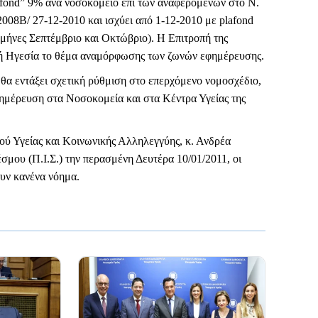
lafond” 9% ανά νοσοκομείο επί των αναφερομένων στο Ν.
8Β/ 27-12-2010 και ισχύει από 1-12-2010 με plafond
ήνες Σεπτέμβριο και Οκτώβριο). Η Επιτροπή της
κή Ηγεσία το θέμα αναμόρφωσης των ζωνών εφημέρευσης.
 θα εντάξει σχετική ρύθμιση στο επερχόμενο νομοσχέδιο,
φημέρευση στα Νοσοκομεία και στα Κέντρα Υγείας της
ού Υγείας και Κοινωνικής Αλληλεγγύης, κ. Ανδρέα
μου (Π.Ι.Σ.) την περασμένη Δευτέρα 10/01/2011, οι
ουν κανένα νόημα.