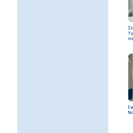
Σε
Υγ
πα
κα
Εγ
Νο